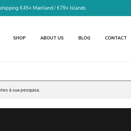
 shipping €45+ Mainland / €79+ Islands
SHOP
ABOUT US
BLOG
CONTACT
tes à sua pesquisa.