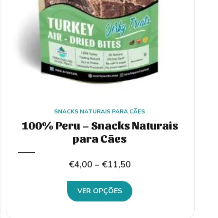
SNACKS NATURAIS PARA CÃES
100% Peru – Snacks Naturais
para Cães
Price
€
4,00
–
€
11,50
range:
This
VER OPÇÕES
€4,00
product
through
has