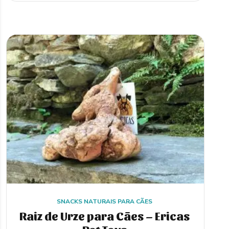
€11,50
multiple
variants.
The
options
may
be
chosen
on
the
product
page
SNACKS NATURAIS PARA CÃES
Raiz de Urze para Cães – Ericas
Pet Toys