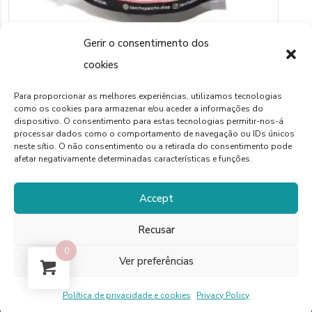
Gerir o consentimento dos
SNACKS NATURAIS PARA CÃES
cookies
Chips de Pele de Salmão –
Snacks Naturais para Cães
Para proporcionar as melhores experiências, utilizamos tecnologias
como os cookies para armazenar e/ou aceder a informações do
dispositivo. O consentimento para estas tecnologias permitir-nos-á
Price
processar dados como o comportamento de navegação ou IDs únicos
€
3,50
–
€
11,70
neste sítio. O não consentimento ou a retirada do consentimento pode
range:
afetar negativamente determinadas características e funções.
This
VER OPÇÕES
€3,50
product
Accept
through
has
€11,70
Recusar
multiple
0
variants.
Ver preferências
The
Política de privacidade e cookies
Privacy Policy
options