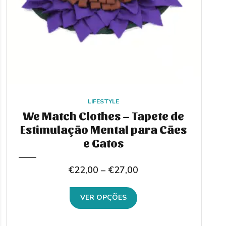
LIFESTYLE
We Match Clothes – Tapete de
Estimulação Mental para Cães
e Gatos
Price
€
22,00
–
€
27,00
range:
This
VER OPÇÕES
€22,00
product
through
has