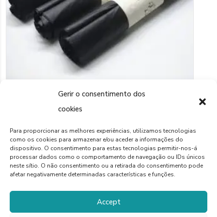
Gerir o consentimento dos
cookies
Para proporcionar as melhores experiências, utilizamos tecnologias
LIFESTYLE
como os cookies para armazenar e/ou aceder a informações do
Sacos Certificados
dispositivo. O consentimento para estas tecnologias permitir-nos-á
Biodegradáveis para dejetos
processar dados como o comportamento de navegação ou IDs únicos
neste sítio. O não consentimento ou a retirada do consentimento pode
caninos – Feito em Portugal
afetar negativamente determinadas características e funções.
-100 sacos em 1 rolo
Accept
€
5,00