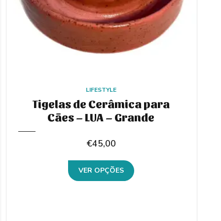
LIFESTYLE
Tigelas de Cerâmica para
Cães – LUA – Grande
€
45,00
This
VER OPÇÕES
product
has
multiple