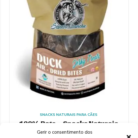
SNACKS NATURAIS PARA CÃES
100% Pato – Snacks Naturais
para Cães
Gerir o consentimento dos