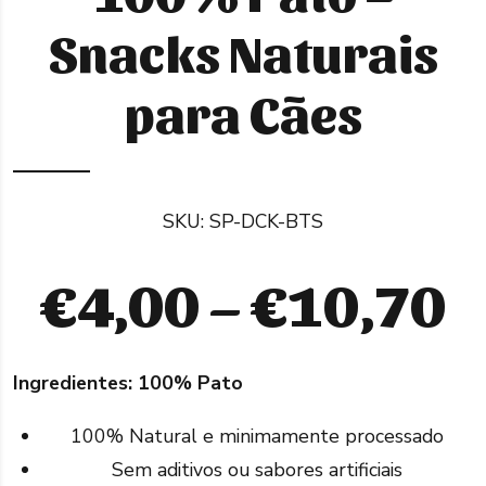
Snacks Naturais
para Cães
SKU:
SP-DCK-BTS
P
€
4,00
–
€
10,70
r
Ingredientes: 100% Pato
€
100% Natural e minimamente processado
t
Sem aditivos ou sabores artificiais