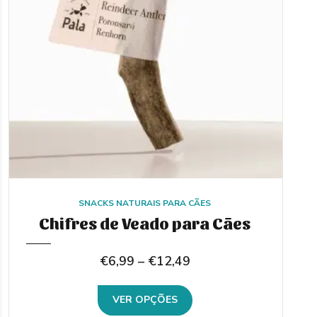
SNACKS NATURAIS PARA CÃES
Chifres de Veado para Cães
Price
€
6,99
–
€
12,49
range:
This
VER OPÇÕES
€6,99