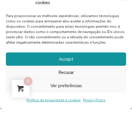
cookies
Para proporcionar as melhores experiências, utilizamos tecnologias
como os cookies para armazenar e/ou aceder a informações do
dispositivo. O consentimento para estas tecnologias permitir-nos-á
processar dados como o comportamento de navegação ou IDs únicos
neste sítio. O não consentimento ou a retirada do consentimento pode
afetar negativamente determinadas características e funções.
Comentários
Accept
Não há comentários ainda.
Recusar
Registrado somente em clientes que
0
Ver preferências
compraram este produto pode deixar um
comentário.
Política de privacidade e cookies
Privacy Policy
Powered by Pixinline © 2025 Optimistic Bird,
LDA