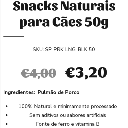
Snacks Naturais
para Cães 50g
SKU:
SP-PRK-LNG-BLK-50
O
O
€
3,20
€
4,00
preço
pr
Ingredientes: Pulmão de Porco
original
at
100% Natural e minimamente processado
era:
é:
Sem aditivos ou sabores artificiais
Fonte de ferro e vitamina B