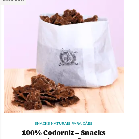
options
may
be
chosen
on
the
product
page
SNACKS NATURAIS PARA CÃES
100% Codorniz – Snacks