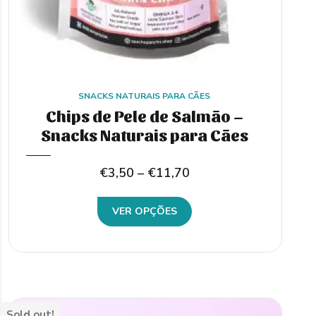
SNACKS NATURAIS PARA CÃES
Chips de Pele de Salmão –
Snacks Naturais para Cães
Price
€
3,50
–
€
11,70
range:
This
VER OPÇÕES
€3,50
product
through
has
€11,70
multiple
variants.
Sold out!
The