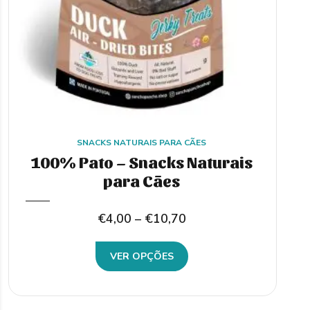
SNACKS NATURAIS PARA CÃES
100% Pato – Snacks Naturais
para Cães
Price
€
4,00
–
€
10,70
range:
This
VER OPÇÕES
€4,00
product
through
has
€10,70